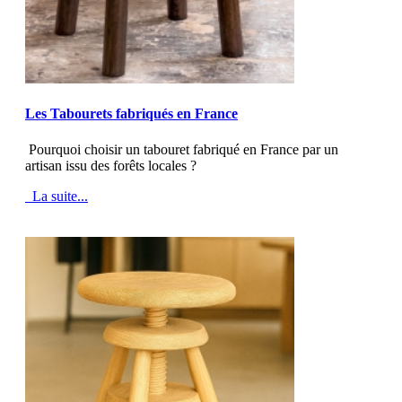
MOD_JTCS_VIEW_ARTICLE_LINK
MOD_JTCS_VIEW_FULL_IMAGE
Les Tabourets fabriqués en France
Pourquoi choisir un tabouret fabriqué en France par un
artisan issu des forêts locales ?
La suite...