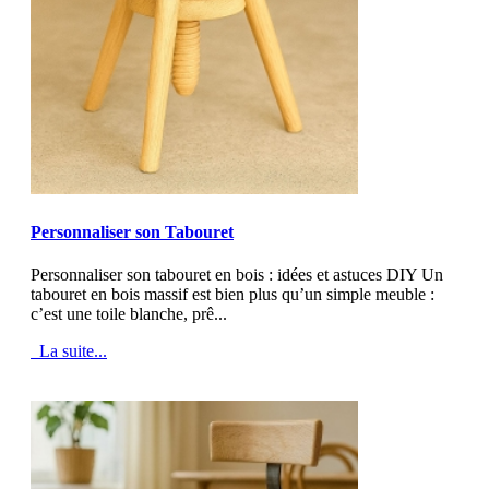
MOD_JTCS_VIEW_ARTICLE_LINK
MOD_JTCS_VIEW_FULL_IMAGE
Personnaliser son Tabouret
Personnaliser son tabouret en bois : idées et astuces DIY Un
tabouret en bois massif est bien plus qu’un simple meuble :
c’est une toile blanche, prê...
La suite...