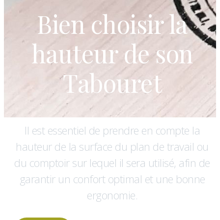
Bien choisir la
hauteur de son
Tabouret
Il est essentiel de prendre en compte la
hauteur de la surface du plan de travail ou
du comptoir sur lequel il sera utilisé, afin de
garantir un confort optimal et une bonne
ergonomie.