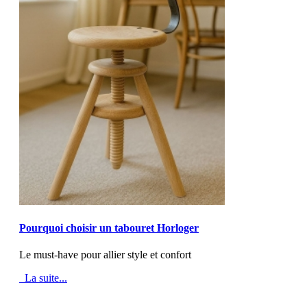
MOD_JTCS_VIEW_ARTICLE_LINK
MOD_JTCS_VIEW_FULL_IMAGE
Pourquoi choisir un tabouret Horloger
Le must-have pour allier style et confort
La suite...