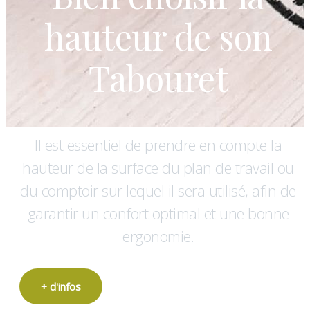
hauteur de son
Tabouret
Il est essentiel de prendre en compte la
hauteur de la surface du plan de travail ou
du comptoir sur lequel il sera utilisé, afin de
garantir un confort optimal et une bonne
ergonomie.
+ d'infos