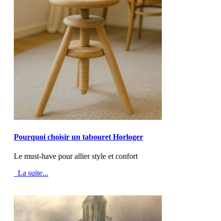
MOD_JTCS_VIEW_ARTICLE_LINK
MOD_JTCS_VIEW_FULL_IMAGE
Pourquoi choisir un tabouret Horloger
Le must-have pour allier style et confort
La suite...