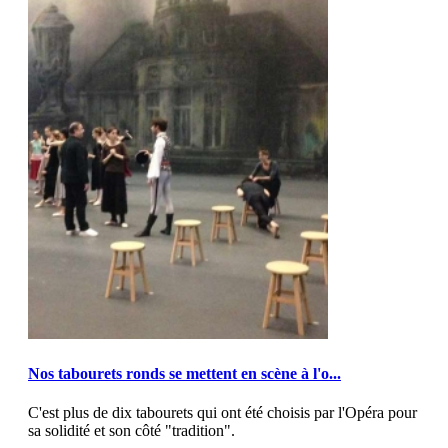
MOD_JTCS_VIEW_ARTICLE_LINK
MOD_JTCS_VIEW_FULL_IMAGE
Nos tabourets ronds se mettent en scène à l'o...
C'est plus de dix tabourets qui ont été choisis par l'Opéra pour
sa solidité et son côté "tradition".