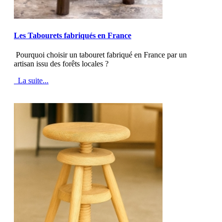
MOD_JTCS_VIEW_ARTICLE_LINK
MOD_JTCS_VIEW_FULL_IMAGE
Les Tabourets fabriqués en France
Pourquoi choisir un tabouret fabriqué en France par un
artisan issu des forêts locales ?
La suite...