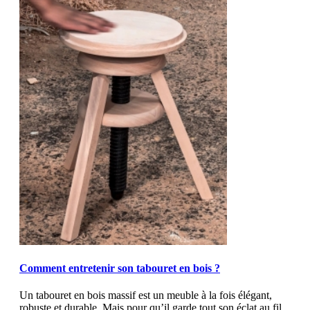
MOD_JTCS_VIEW_ARTICLE_LINK
MOD_JTCS_VIEW_FULL_IMAGE
Comment entretenir son tabouret en bois ?
Un tabouret en bois massif est un meuble à la fois élégant,
robuste et durable. Mais pour qu’il garde tout son éclat au fil