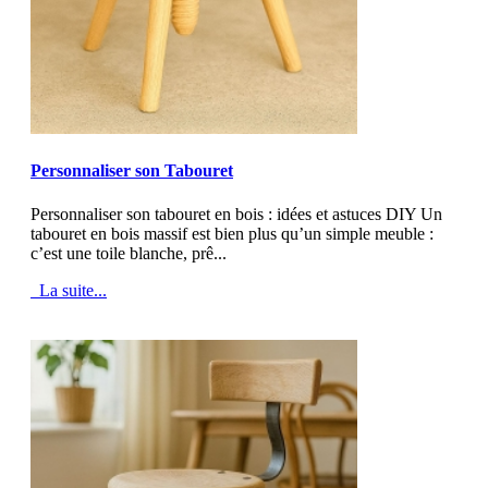
MOD_JTCS_VIEW_ARTICLE_LINK
MOD_JTCS_VIEW_FULL_IMAGE
Personnaliser son Tabouret
Personnaliser son tabouret en bois : idées et astuces DIY Un
tabouret en bois massif est bien plus qu’un simple meuble :
c’est une toile blanche, prê...
La suite...