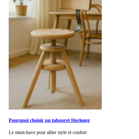
MOD_JTCS_VIEW_ARTICLE_LINK
MOD_JTCS_VIEW_FULL_IMAGE
Pourquoi choisir un tabouret Horloger
Le must-have pour allier style et confort