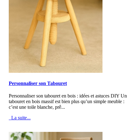
MOD_JTCS_VIEW_ARTICLE_LINK
MOD_JTCS_VIEW_FULL_IMAGE
Personnaliser son Tabouret
Personnaliser son tabouret en bois : idées et astuces DIY Un
tabouret en bois massif est bien plus qu’un simple meuble :
c’est une toile blanche, prê...
La suite...