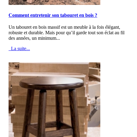
MOD_JTCS_VIEW_ARTICLE_LINK
MOD_JTCS_VIEW_FULL_IMAGE
Comment entretenir son tabouret en bois ?
Un tabouret en bois massif est un meuble à la fois élégant,
robuste et durable. Mais pour qu’il garde tout son éclat au fil
des années, un minimum...
La suite...