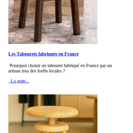
MOD_JTCS_VIEW_ARTICLE_LINK
MOD_JTCS_VIEW_FULL_IMAGE
Les Tabourets fabriqués en France
Pourquoi choisir un tabouret fabriqué en France par un
artisan issu des forêts locales ?
La suite...