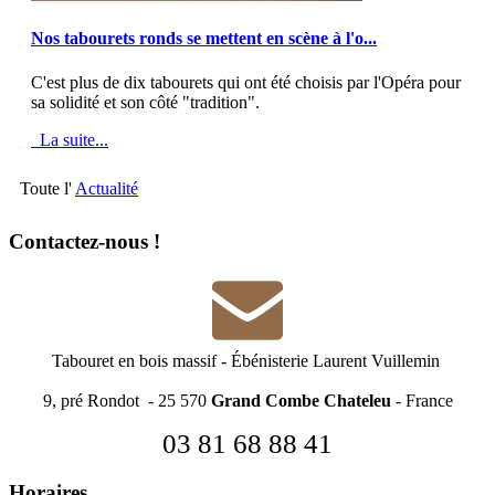
MOD_JTCS_VIEW_ARTICLE_LINK
MOD_JTCS_VIEW_FULL_IMAGE
Nos tabourets ronds se mettent en scène à l'o...
C'est plus de dix tabourets qui ont été choisis par l'Opéra pour
sa solidité et son côté "tradition".
La suite...
Toute l'
Actualité
Contactez-nous !
Tabouret en bois massif
-
Ébénisterie Laurent Vuillemin
9, pré Rondot - 25 570
Grand Combe Chateleu
- France
03 81 68 88 41
Horaires