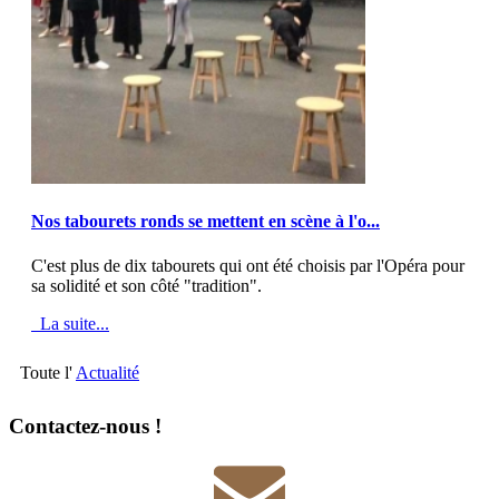
MOD_JTCS_VIEW_ARTICLE_LINK
MOD_JTCS_VIEW_FULL_IMAGE
Nos tabourets ronds se mettent en scène à l'o...
C'est plus de dix tabourets qui ont été choisis par l'Opéra pour
sa solidité et son côté "tradition".
La suite...
Toute l'
Actualité
Contactez-nous !