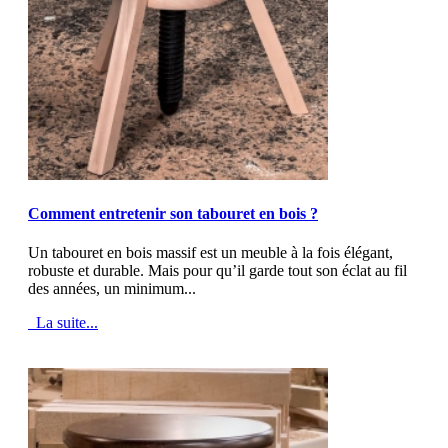
MOD_JTCS_VIEW_ARTICLE_LINK
MOD_JTCS_VIEW_FULL_IMAGE
Comment entretenir son tabouret en bois ?
Un tabouret en bois massif est un meuble à la fois élégant,
robuste et durable. Mais pour qu’il garde tout son éclat au fil
des années, un minimum...
La suite...