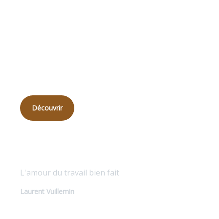
Qui
sommes-nous ?
Découvrir
Qualité sur mesure
L'amour du travail bien fait
Laurent Vuillemin