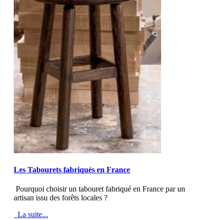
MOD_JTCS_VIEW_ARTICLE_LINK
MOD_JTCS_VIEW_FULL_IMAGE
Les Tabourets fabriqués en France
Pourquoi choisir un tabouret fabriqué en France par un
artisan issu des forêts locales ?
La suite...