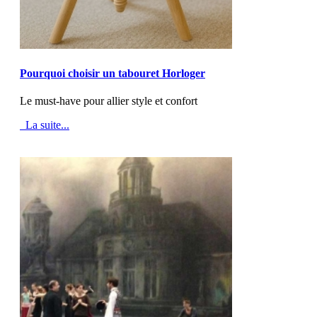
MOD_JTCS_VIEW_ARTICLE_LINK
MOD_JTCS_VIEW_FULL_IMAGE
Pourquoi choisir un tabouret Horloger
Le must-have pour allier style et confort
La suite...