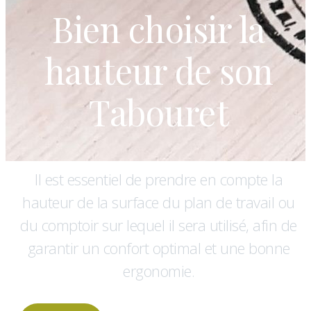
Bien choisir la
hauteur de son
Tabouret
Il est essentiel de prendre en compte la
hauteur de la surface du plan de travail ou
du comptoir sur lequel il sera utilisé, afin de
garantir un confort optimal et une bonne
ergonomie.