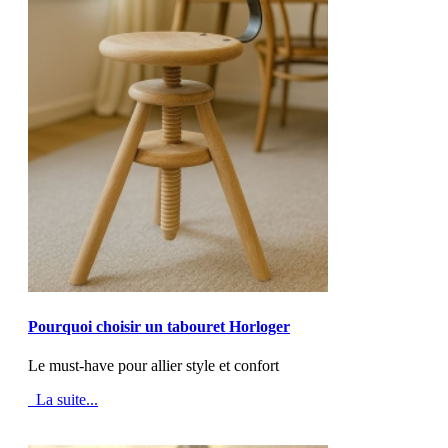
MOD_JTCS_VIEW_ARTICLE_LINK
MOD_JTCS_VIEW_FULL_IMAGE
Pourquoi choisir un tabouret Horloger
Le must-have pour allier style et confort
La suite...