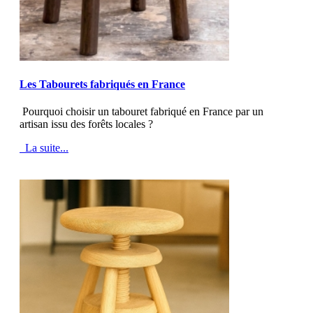
MOD_JTCS_VIEW_ARTICLE_LINK
MOD_JTCS_VIEW_FULL_IMAGE
Les Tabourets fabriqués en France
Pourquoi choisir un tabouret fabriqué en France par un
artisan issu des forêts locales ?
La suite...