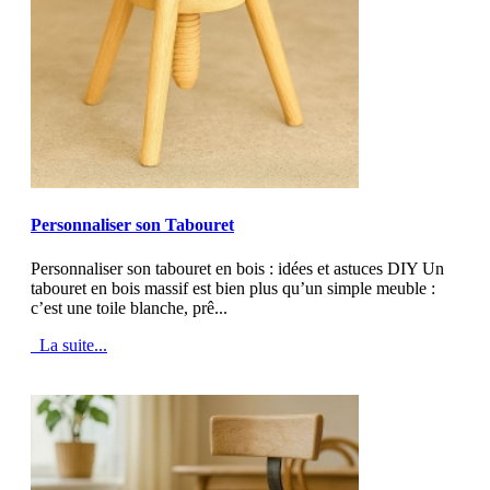
MOD_JTCS_VIEW_ARTICLE_LINK
MOD_JTCS_VIEW_FULL_IMAGE
Personnaliser son Tabouret
Personnaliser son tabouret en bois : idées et astuces DIY Un
tabouret en bois massif est bien plus qu’un simple meuble :
c’est une toile blanche, prê...
La suite...