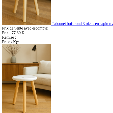
Tabouret bois rond 3 pieds en sapin ma
Prix de vente avec escompte:
Prix :
77,80 €
Remise :
Price / Kg: